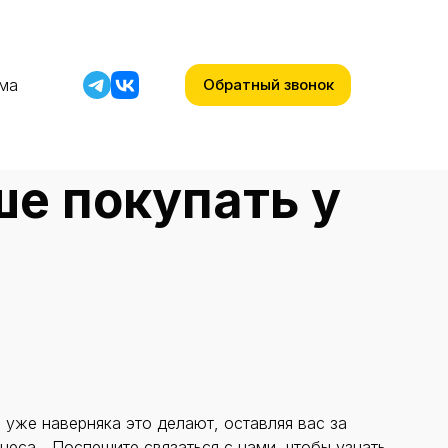
мма
Обратный звонок
ше покупать у
 уже наверняка это делают, оставляя вас за
неса....Поспешите связаться с нами, чтобы узнать,