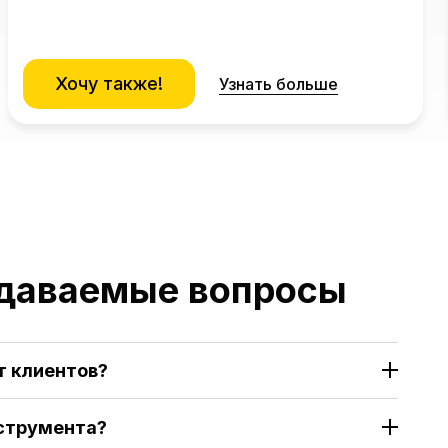
Хочу также!
Узнать больше
адаваемые вопросы
т клиентов?
нструмента?