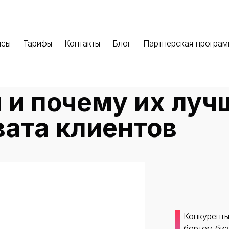
йсы
Тарифы
Контакты
Блог
Партнерская програ
 и почему их луч
вата клиентов
Конкуренты
бортом биз