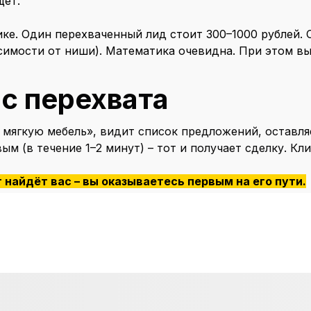
щет.
ике. Один перехваченный лид стоит 300–1000 рублей.
симости от ниши). Математика очевидна. При этом вы
с перехвата
 мягкую мебель», видит список предложений, оставляе
м (в течение 1–2 минут) – тот и получает сделку. Кл
т найдёт вас – вы оказываетесь первым на его пути.