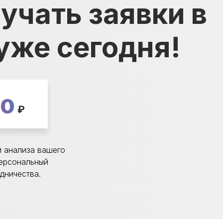
учать заявки в
уже сегодня!
00
₽
 анализа вашего
персональный
дничества.