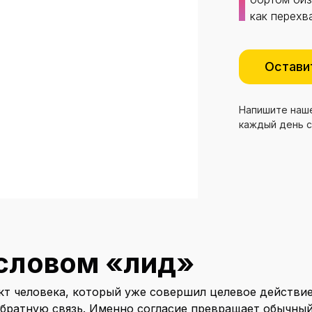
как перехв
Остави
Напишите наше
каждый день с
 словом «лид»
кт человека, который уже совершил целевое действие:
 обратную связь. Именно согласие превращает обычный