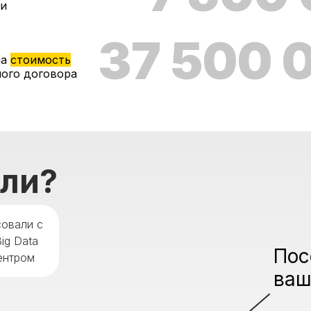
ки
37 500 
ла
стоимость
ого договора
али?
совали с
ig Data
Пос
ентром
ваш