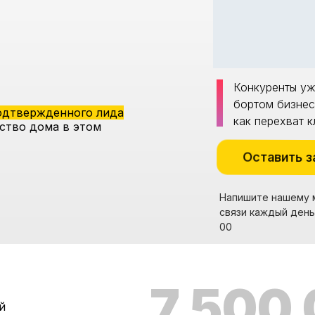
Конкуренты уж
бортом бизнеса
одтвержденного лида
как перехват 
ство дома в этом
Оставить з
Напишите нашему 
связи каждый день 
00
7 500
й