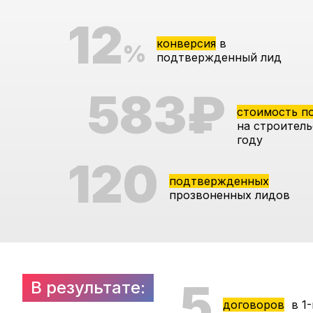
12
конверсия
в
%
подтвержденный лид
583₽
стоимость п
на строитель
году
120
подтвержденных
прозвоненных лидов
5
В результате:
договоров
в 1-