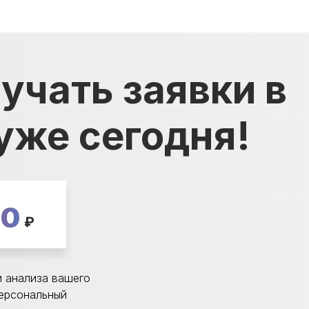
учать заявки в
уже сегодня!
00
₽
 анализа вашего
персональный