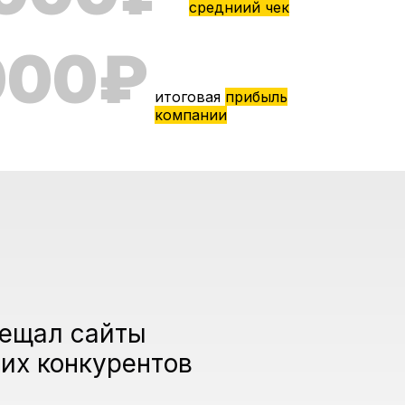
средниий чек
000₽
итоговая
прибыль
компании
ещал сайты
их конкурентов