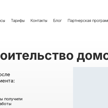
йсы
Тарифы
Контакты
Блог
Партнерская програ
роительство дом
осле
иента:
ы получили
работы