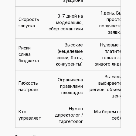
аукциона
1 день. Вы
3–7 дней на
Скорость
просто
модерацию,
запуска
получаете
сбор семантики
заявки
Высокие
Нулевые –
Риски
(нецелевые
платите
слива
клики, боты,
только за
бюджета
конкуренты)
живого лида
Вы сами
Ограничена
Гибкость
выбираете
правилами
настроек
регион, объём,
площадок
цену
Нужен
Кто
Мы берём на
директолог /
управляет
себя
таргетолог