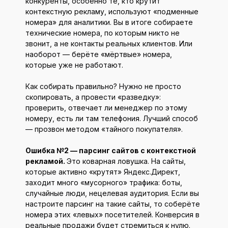
конкуренты, особенно те, кто крутит
контекстную рекламу, используют «подменные
номера» для аналитики. Вы в итоге собираете
технические номера, по которым никто не
звонит, а не контакты реальных клиентов. Или
наоборот — берёте «мёртвые» номера,
которые уже не работают.
Как собирать правильно? Нужно не просто
скопировать, а провести «разведку»:
проверить, отвечает ли менеджер по этому
номеру, есть ли там телефония. Лучший способ
— прозвон методом «тайного покупателя».
Ошибка №2 — парсинг сайтов с контекстной
рекламой.
Это коварная ловушка. На сайты,
которые активно «крутят» Яндекс.Директ,
заходит много «мусорного» трафика: боты,
случайные люди, нецелевая аудитория. Если вы
настроите парсинг на такие сайты, то соберёте
номера этих «левых» посетителей. Конверсия в
реальные продажи будет стремиться к нулю.